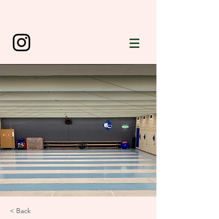
farbgestaltung
konzepte | beratung | gestaltung
andrea müller-landolt
< Back