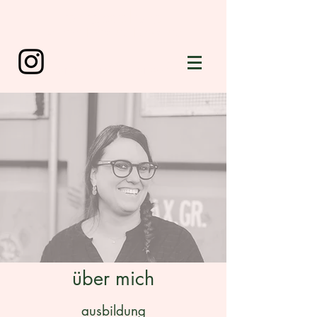
farbgestaltung
konzepte | beratung | gestaltung
andrea müller-landolt
über mich
ausbildung