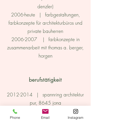
denzler)
2006-heute | farbgestaltungen,
farbkonzepte für architekturbüros und
private bauherren
2006-2007
| farbkonzepte in
zusammenarbeit mit thomas a. berger,
horgen
berufstätigkeit
2012-2014
| spannring architektur
pur, 8645 jona
2006-2012
| müller&truniger
Phone
Email
Instagram
architekten eth sia, 8005 zürich