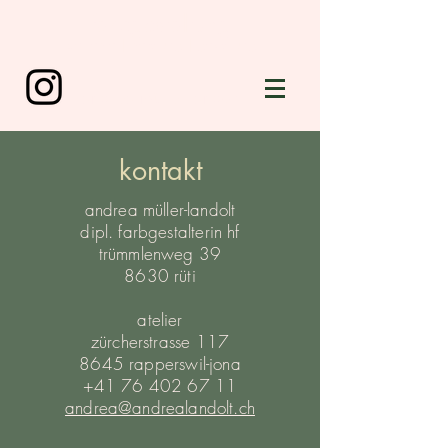
farbgestaltung
konzepte | beratung | gestaltung
andrea müller-landolt
kontakt
andrea müller-landolt
dipl. farbgestalterin hf
trümmlenweg 39
8630 rüti
atelier
zürcherstrasse 117
8645 rapperswil-jona
+41 76 402 67 11
andrea@andrealandolt.ch