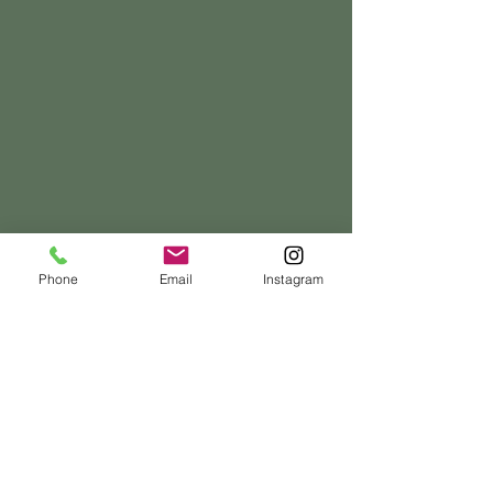
Phone
Email
Instagram
andrea müller
dipl. farbgestalterin hf
dipl. f
arbtherapeutin
mail